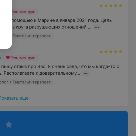
лится 80 минут. Это дольше, чем обычная
н
Рекомендую
х сессии обсуждается причина обращения к
ь за помощью к Марине в январе 2021 года. Цель 
ос, после чего психолог дает обратную связь.
йти из круга разрушающих отношений ...
олог • Гештальт-терапевт
н
Рекомендую
пишу отзыв про Вас. Я очень рада, что мы когда-то с 
. Располагаете к доверительному...
олог • Гештальт-терапевт
Показать ещё