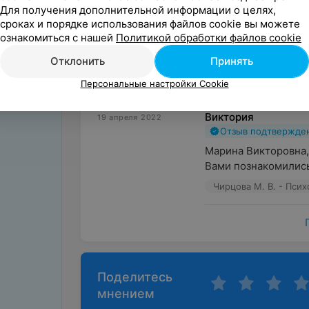
Для получения дополнительной информации о целях,
Валерия
20 апреля 2022
Первая встреча с Мариной Викторовной д
сроках и порядке использования файлов cookie вы можете
Отзыв подтвержде
консультация со специалистом. В рамка
ознакомиться с нашей
Политикой обработки файлов cookie
Впервые я обратилас
психологу, формулируется основной запр
Отклонить
Принять
понятна многим – вы
Записаться можно по телефону.
Чирцова М. В. - Псих
Персональные настройки Cookie
Виктория
19 апреля 2022
Отзыв подтвержде
Марина Викторовна, 
Вами познакомились
Чирцова М. В. - Псих
Поделитесь
мнением