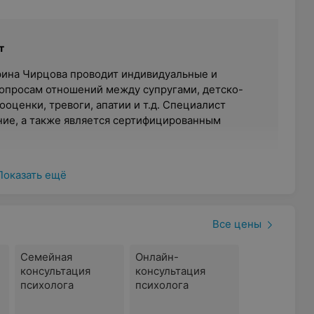
т
ина Чирцова проводит индивидуальные и
опросам отношений между супругами, детско-
оценки, тревоги, апатии и т.д. Специалист
ие, а также является сертифицированным
и
Показать ещё
ется с проблемами: одни трудности закаляют
вои взгляды и цели, а другие наносят травмы.
хологу в сложной ситуации не стыдно, со
Все цены
ему можно намного быстрее. Марина
век с многолетним стажем в области
Семейная
Онлайн-
ротянуть руку помощи тем, кто в ней нуждается.
консультация
консультация
психолога
психолога