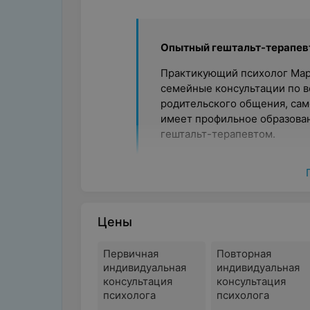
Опытный гештальт-терапев
Практикующий психолог Мар
семейные консультации по в
родительского общения, само
имеет профильное образован
гештальт-терапевтом.
Помощь в сложной ситуаци
Всю жизнь человек сталкива
нас, помогая пересмотреть с
Обратиться за помощью к пси
Цены
специалистом решить пробл
Викторовна эмпатичный чело
Первичная
Повторная
психологии, который готов п
индивидуальная
индивидуальная
консультация
консультация
Внимательный подход
психолога
психолога