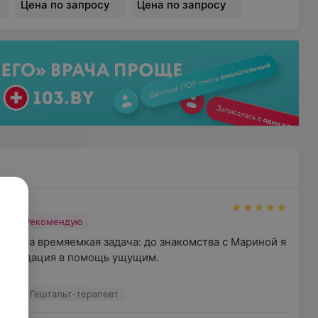
ство является визитной карточкой специалиста.
Цена по запросу
Цена по запросу
 практикует методы НЛП и ДПДГ, имеет опыт
ак и взрослыми. Психолог ценит комфорт и
ов, поэтому проводит консультации в уютном,
нете.
и;
н
Рекомендую
олога времяемкая задача: до знакомства с Мариной я 
комендация в помощь ущущим.

олог • Гештальт-терапевт