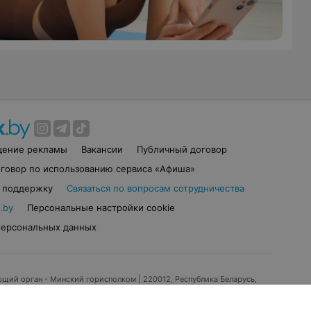
щение рекламы
Вакансии
Публичный договор
говор по использованию сервиса «Афиша»
в поддержку
Связаться по вопросам сотрудничества
.by
Персональные настройки cookie
персональных данных
ющий орган - Минский горисполком
| 220012, Республика Беларусь,
ухина, 2, пом. 16 | info@relax.by