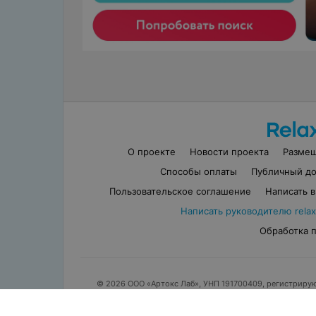
О проекте
Новости проекта
Разме
Способы оплаты
Публичный до
Пользовательское соглашение
Написать 
Написать руководителю relax
Обработка 
© 2026 ООО «Артокс Лаб», УНП 191700409, регистриру
г. Минск, улица Толб